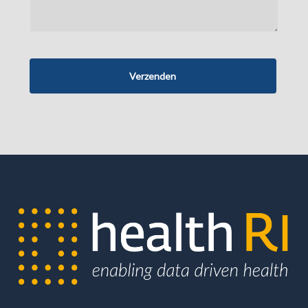
Verzenden
Business
Email
*